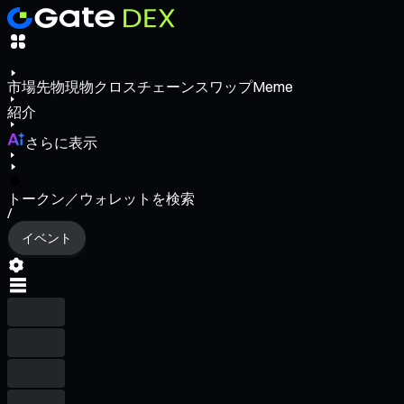
市場
先物
現物
クロスチェーンスワップ
Meme
紹介
さらに表示
トークン／ウォレットを検索
/
イベント