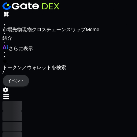
市場
先物
現物
クロスチェーンスワップ
Meme
紹介
さらに表示
トークン／ウォレットを検索
/
イベント