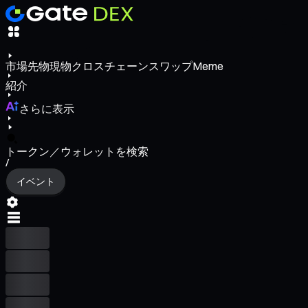
市場
先物
現物
クロスチェーンスワップ
Meme
紹介
さらに表示
トークン／ウォレットを検索
/
イベント