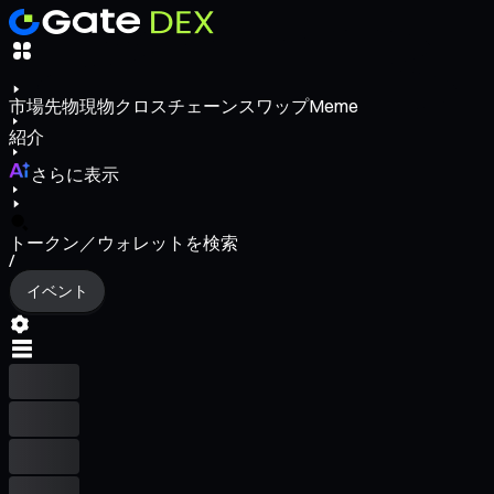
市場
先物
現物
クロスチェーンスワップ
Meme
紹介
さらに表示
トークン／ウォレットを検索
/
イベント