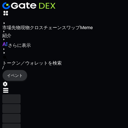
市場
先物
現物
クロスチェーンスワップ
Meme
紹介
さらに表示
トークン／ウォレットを検索
/
イベント