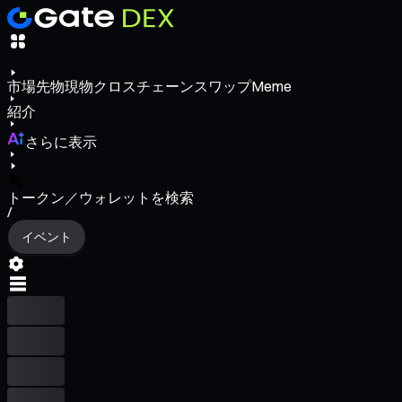
市場
先物
現物
クロスチェーンスワップ
Meme
紹介
さらに表示
トークン／ウォレットを検索
/
イベント