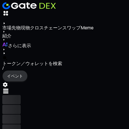
市場
先物
現物
クロスチェーンスワップ
Meme
紹介
さらに表示
トークン／ウォレットを検索
/
イベント