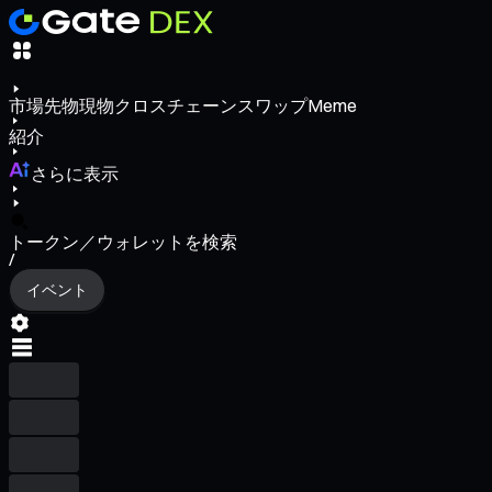
市場
先物
現物
クロスチェーンスワップ
Meme
紹介
さらに表示
トークン／ウォレットを検索
/
イベント