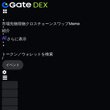
市場
先物
現物
クロスチェーンスワップ
Meme
紹介
さらに表示
トークン／ウォレットを検索
/
イベント