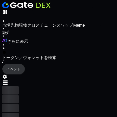
市場
先物
現物
クロスチェーンスワップ
Meme
紹介
さらに表示
トークン／ウォレットを検索
/
イベント