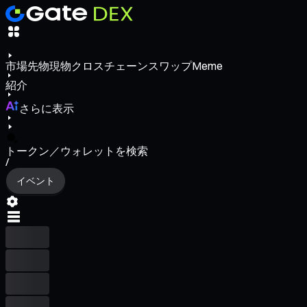
市場
先物
現物
クロスチェーンスワップ
Meme
紹介
さらに表示
トークン／ウォレットを検索
/
イベント