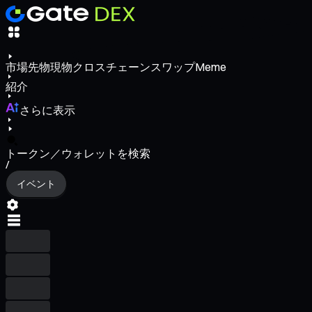
市場
先物
現物
クロスチェーンスワップ
Meme
紹介
さらに表示
トークン／ウォレットを検索
/
イベント