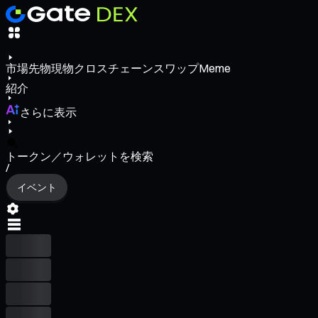
市場
先物
現物
クロスチェーンスワップ
Meme
紹介
さらに表示
トークン／ウォレットを検索
/
イベント