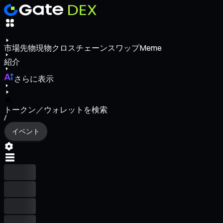
市場
先物
現物
クロスチェーンスワップ
Meme
紹介
さらに表示
トークン／ウォレットを検索
/
イベント