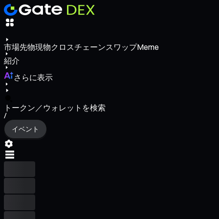
市場
先物
現物
クロスチェーンスワップ
Meme
紹介
さらに表示
トークン／ウォレットを検索
/
イベント