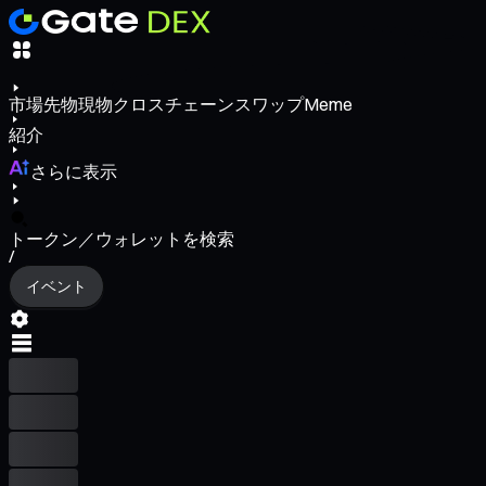
市場
先物
現物
クロスチェーンスワップ
Meme
紹介
さらに表示
トークン／ウォレットを検索
/
イベント