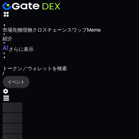
市場
先物
現物
クロスチェーンスワップ
Meme
紹介
さらに表示
トークン／ウォレットを検索
/
イベント