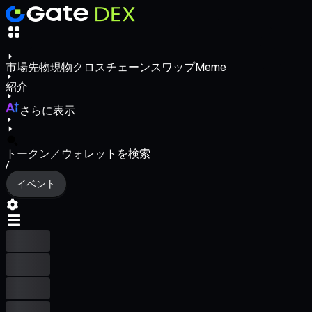
市場
先物
現物
クロスチェーンスワップ
Meme
紹介
さらに表示
トークン／ウォレットを検索
/
イベント