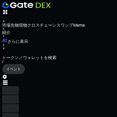
市場
先物
現物
クロスチェーンスワップ
Meme
紹介
さらに表示
トークン／ウォレットを検索
/
イベント