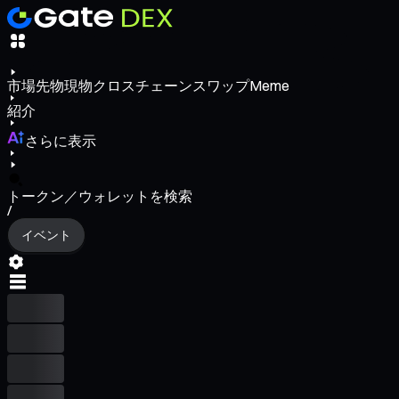
市場
先物
現物
クロスチェーンスワップ
Meme
紹介
さらに表示
トークン／ウォレットを検索
/
イベント