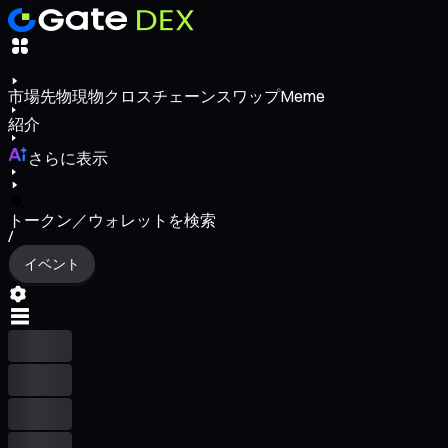
市場
先物
現物
クロスチェーンスワップ
Meme
紹介
さらに表示
トークン／ウォレットを検索
/
イベント