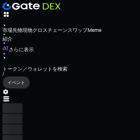
市場
先物
現物
クロスチェーンスワップ
Meme
紹介
さらに表示
トークン／ウォレットを検索
/
イベント