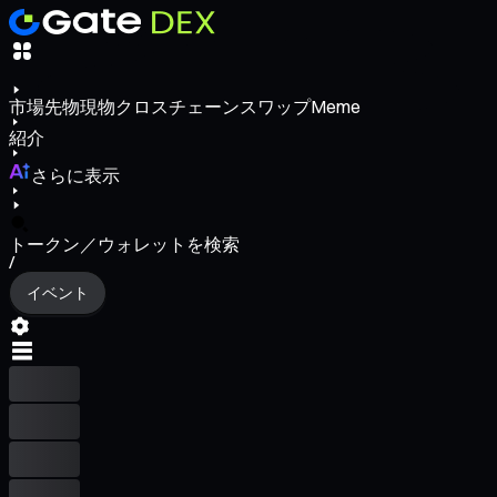
市場
先物
現物
クロスチェーンスワップ
Meme
紹介
さらに表示
トークン／ウォレットを検索
/
イベント