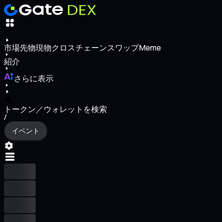
市場
先物
現物
クロスチェーンスワップ
Meme
紹介
さらに表示
トークン／ウォレットを検索
/
イベント