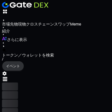
市場
先物
現物
クロスチェーンスワップ
Meme
紹介
さらに表示
トークン／ウォレットを検索
/
イベント