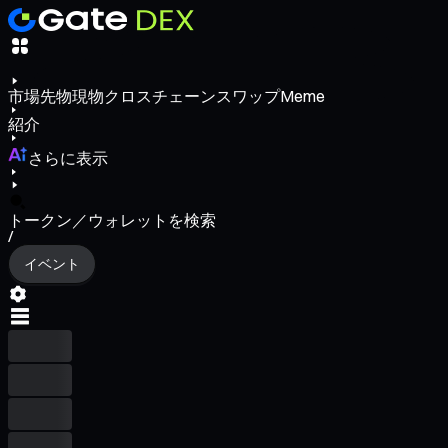
市場
先物
現物
クロスチェーンスワップ
Meme
紹介
さらに表示
トークン／ウォレットを検索
/
イベント