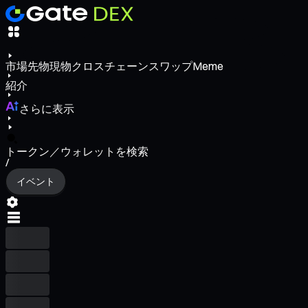
市場
先物
現物
クロスチェーンスワップ
Meme
紹介
さらに表示
トークン／ウォレットを検索
/
イベント