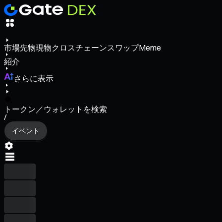
市場
先物
現物
クロスチェーンスワップ
Meme
紹介
さらに表示
トークン／ウォレットを検索
/
イベント