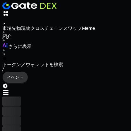
市場
先物
現物
クロスチェーンスワップ
Meme
紹介
さらに表示
トークン／ウォレットを検索
/
イベント