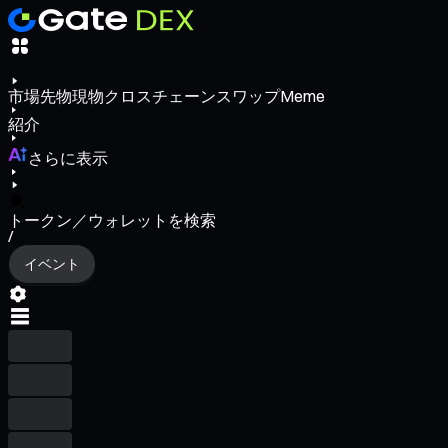
市場
先物
現物
クロスチェーンスワップ
Meme
紹介
さらに表示
トークン／ウォレットを検索
/
イベント