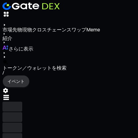
市場
先物
現物
クロスチェーンスワップ
Meme
紹介
さらに表示
トークン／ウォレットを検索
/
イベント