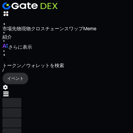
市場
先物
現物
クロスチェーンスワップ
Meme
紹介
さらに表示
トークン／ウォレットを検索
/
イベント