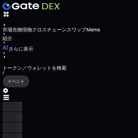
市場
先物
現物
クロスチェーンスワップ
Meme
紹介
さらに表示
トークン／ウォレットを検索
/
イベント