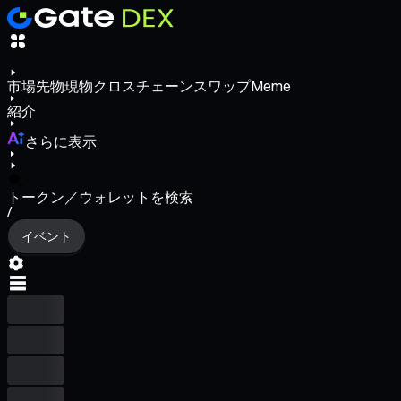
市場
先物
現物
クロスチェーンスワップ
Meme
紹介
さらに表示
トークン／ウォレットを検索
/
イベント