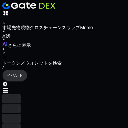
市場
先物
現物
クロスチェーンスワップ
Meme
紹介
さらに表示
トークン／ウォレットを検索
/
イベント