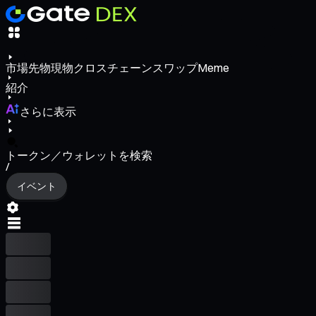
市場
先物
現物
クロスチェーンスワップ
Meme
紹介
さらに表示
トークン／ウォレットを検索
/
イベント