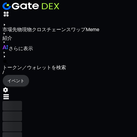
市場
先物
現物
クロスチェーンスワップ
Meme
紹介
さらに表示
トークン／ウォレットを検索
/
イベント