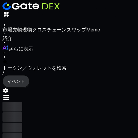
市場
先物
現物
クロスチェーンスワップ
Meme
紹介
さらに表示
トークン／ウォレットを検索
/
イベント