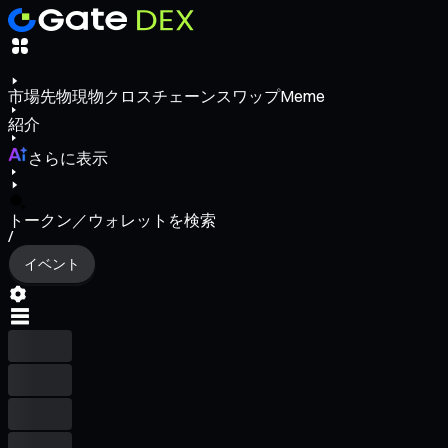
市場
先物
現物
クロスチェーンスワップ
Meme
紹介
さらに表示
トークン／ウォレットを検索
/
イベント