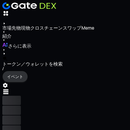
市場
先物
現物
クロスチェーンスワップ
Meme
紹介
さらに表示
トークン／ウォレットを検索
/
イベント