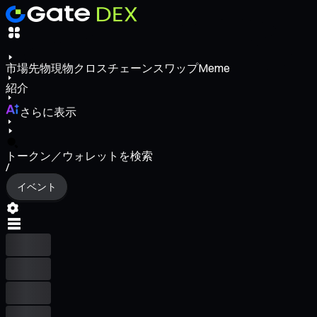
市場
先物
現物
クロスチェーンスワップ
Meme
紹介
さらに表示
トークン／ウォレットを検索
/
イベント