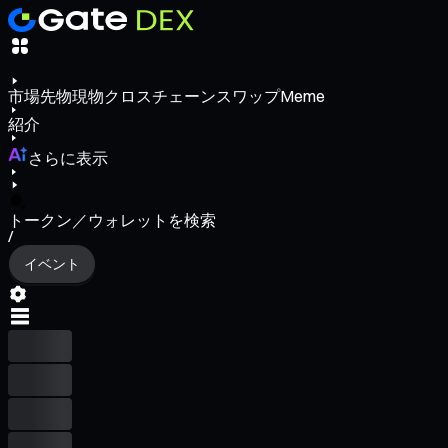
市場
先物
現物
クロスチェーンスワップ
Meme
紹介
さらに表示
トークン／ウォレットを検索
/
イベント