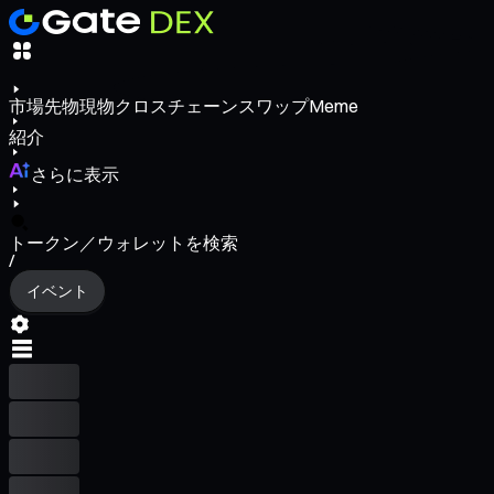
市場
先物
現物
クロスチェーンスワップ
Meme
紹介
さらに表示
トークン／ウォレットを検索
/
イベント