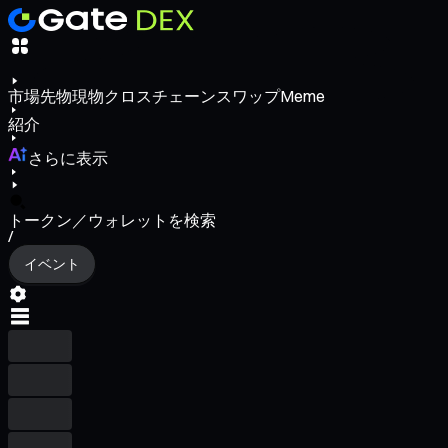
市場
先物
現物
クロスチェーンスワップ
Meme
紹介
さらに表示
トークン／ウォレットを検索
/
イベント