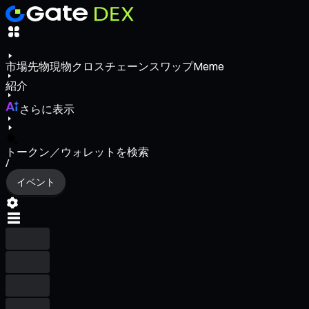
市場
先物
現物
クロスチェーンスワップ
Meme
紹介
さらに表示
トークン／ウォレットを検索
/
イベント