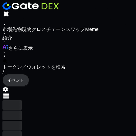
市場
先物
現物
クロスチェーンスワップ
Meme
紹介
さらに表示
トークン／ウォレットを検索
/
イベント