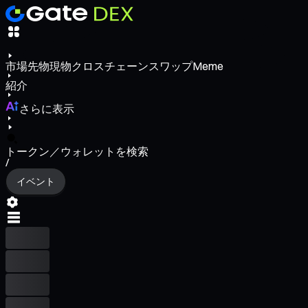
市場
先物
現物
クロスチェーンスワップ
Meme
紹介
さらに表示
トークン／ウォレットを検索
/
イベント