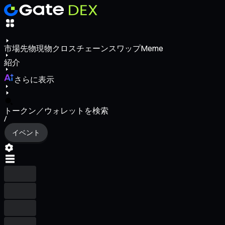
市場
先物
現物
クロスチェーンスワップ
Meme
紹介
さらに表示
トークン／ウォレットを検索
/
イベント