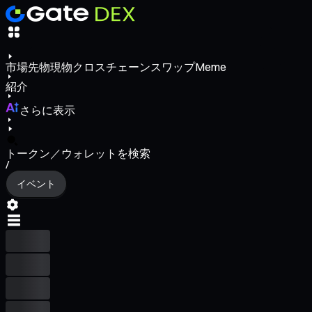
市場
先物
現物
クロスチェーンスワップ
Meme
紹介
さらに表示
トークン／ウォレットを検索
/
イベント