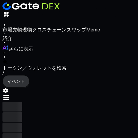
市場
先物
現物
クロスチェーンスワップ
Meme
紹介
さらに表示
トークン／ウォレットを検索
/
イベント